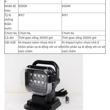
ở
Nhiệt độ
6000K
6000K
màu
Tỷ lệ
IP67
IP67
chống
thấm
nước
Chùm tia
Chùm tia
Chùm tia
Cả đời
Thời gian sống 30000 giờ
Thời gian sống 30000 giờ
Vật chất
Hi-Impact nylon nhựa nhà ở
Hi-Impact nylon nhựa nhà ở
nhôm phản xạ di động với cơ sở
nhôm phản xạ di động với cơ sở
nam châm
nam châm