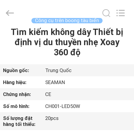
-
2026
Jiaxing
Seaman
Marine
Công cụ trên boong tàu biển
Co.,Ltd..
All
Tìm kiếm không dây Thiết bị
TRANG
Rights
Reserved.
định vị du thuyền nhẹ Xoay
CHỦ
360 độ
CÁC
SẢN
Nguồn gốc:
Trung Quốc
PHẨM
Hàng hiệu:
SEAMAN
Chứng nhận:
CE
VIDEO
Số mô hình:
CH001-LED50W
VỀ
Số lượng đặt
20pcs
hàng tối thiểu:
CHÚNG