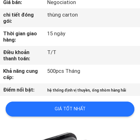
Giá bán:
Negociation
TÔI
chi tiết đóng
thùng carton
gói:
THAM
Thời gian giao
15 ngày
QUAN
hàng:
NHÀ
Điều khoản
T/T
MÁY
thanh toán:
Khả năng cung
500pcs Tháng
KIỂM
cấp:
SOÁT
Điểm nổi bật:
,
hệ thống định vị thuyền
ống nhòm hàng hải
CHẤT
LƯỢNG
GIÁ TỐT NHẤT
COMPANY