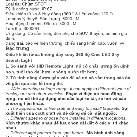
Loại tia: Chùm SPOT
Tỷ lệ chống nước: IP 67
Điều khiển từ xa & Huy động (360 ° & Lên xuống 120 °)
Lumens lý thuyết Sản lượng: 6000 LM
Hoạt động Lumens Đầu ra: 5000 LM
Tuổi thọ: 30000H
Ứng dụng: Có sẵn trong đèn phụ cho SUV, thuyền, an ninh gia
đình,
trang trại, bảo vệ hiện trường, chiếu sáng khẩn cấp, vườn, vv
Đặc trưng
Điều khiển từ xa không dây xoay 360 độ Cree LED Sky
Search Light
1. So sánh với HID Remote Light, nó có chất lượng ổn định
hơn, tuổi thọ dài hơn, chống nước tốt hơn;
2. Từ tính nặng được gắn vào đế và nó có sẵn trong các ốc
vít gắn qua các lỗ trong đế.
.
.
Wide operating voltage range: it can apply to different types of
trucks,cars,and other vehicles.
Phạm vi điện áp hoạt động
rộng: nó có thể áp dụng cho các loại xe tải, xe hơi và các
phương tiện khác.
.
.
The appearance of fine craft and easy to install brackets.
Sự
xuất hiện của craft craft và dễ dàng để cài đặt ngoặc.
.
.
Different sizes to choose from installed in different locations.
Kích thước khác nhau để lựa chọn cài đặt ở các vị trí khác
nhau.
.
.
Different light pattern from spot beam .
Mô hình ánh sáng