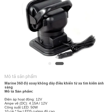
NEWS
SƠ
ĐỒ
TRANG
WEB
PRIVACY
POLICY
Mô tả sản phẩm
Marine 360 ​​độ xoay không dây điều khiển từ xa tìm kiếm ánh
sáng
Mô tả Sản phẩm:
Điện áp hoạt động: 12V
Ampe vẽ (DC): 4.15A / 12V
Công suất LED: 50W
10 cái * 5w LEDS cường độ cao