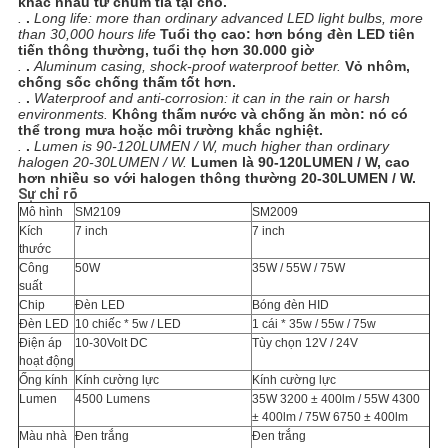
khác nhau từ chùm tia tại chỗ.
.
.
Long life: more than ordinary advanced LED light bulbs, more
than 30,000 hours life
Tuổi thọ cao: hơn bóng đèn LED tiên
tiến thông thường, tuổi thọ hơn 30.000 giờ
.
.
Aluminum casing, shock-proof waterproof better.
Vỏ nhôm,
chống sốc chống thấm tốt hơn.
.
.
Waterproof and anti-corrosion: it can in the rain or harsh
environments.
Không thấm nước và chống ăn mòn: nó có
thể trong mưa hoặc môi trường khắc nghiệt.
.
.
Lumen is 90-120LUMEN / W, much higher than ordinary
halogen 20-30LUMEN / W.
Lumen là 90-120LUMEN / W, cao
hơn nhiều so với halogen thông thường 20-30LUMEN / W.
Sự chỉ rõ
Mô hình
SM2109
SM2009
Kích
7 inch
7 inch
thước
Công
50W
35W / 55W / 75W
suất
Chip
Đèn LED
Bóng đèn HID
Đèn LED
10 chiếc * 5w / LED
1 cái * 35w / 55w / 75w
Điện áp
10-30Volt DC
Tùy chọn 12V / 24V
hoạt động
Ống kính
Kính cường lực
Kính cường lực
Lumen
4500 Lumens
35W 3200 ± 400lm / 55W 4300
± 400lm / 75W 6750 ± 400lm
Màu nhà
Đen trắng
Đen trắng