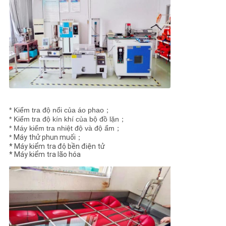
NEWS
SƠ
ĐỒ
TRANG
WEB
* Kiểm tra độ nổi của áo phao；
PRIVACY
* Kiểm tra độ kín khí của bộ đồ lặn；
* Máy kiểm tra nhiệt độ và độ ẩm；
POLICY
*
Máy thử phun muối；
* Máy kiểm tra độ bền điện tử
* Máy kiểm tra lão hóa