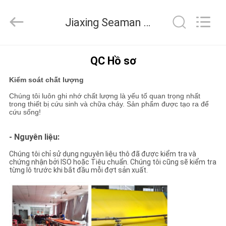
-
2026
Jiaxing
Jiaxing Seaman Marine Co.,Ltd. Kiểm soát chất lượng
Seaman
Marine
Co.,Ltd..
All
TRANG
Rights
Reserved.
QC Hồ sơ
CHỦ
Kiểm soát chất lượng
Chúng tôi luôn ghi nhớ chất lượng là yếu tố quan trọng nhất
CÁC
trong thiết bị cứu sinh và chữa cháy. Sản phẩm được tạo ra để
cứu sống!
SẢN
PHẨM
- Nguyên liệu:
Chúng tôi chỉ sử dụng nguyên liệu thô đã được kiểm tra và
chứng nhận bởi ISO hoặc Tiêu chuẩn. Chúng tôi cũng sẽ kiểm tra
VIDEO
từng lô trước khi bắt đầu mỗi đợt sản xuất.
VỀ
CHÚNG