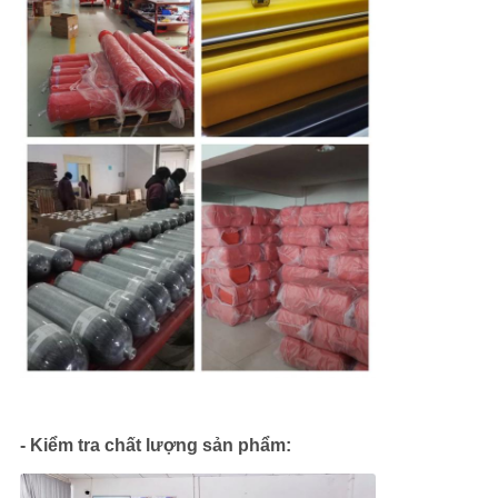
TÔI
THAM
QUAN
NHÀ
MÁY
KIỂM
SOÁT
CHẤT
LƯỢNG
- Kiểm tra chất lượng sản phẩm:
COMPANY