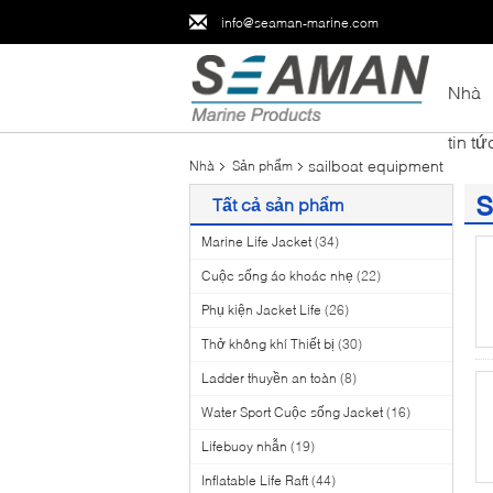
info@seaman-marine.com
Nhà
tin tứ
sailboat equipment
Nhà
Sản phẩm
s
Tất cả sản phẩm
(1
Marine Life Jacket
(34)
Cuộc sống áo khoác nhẹ
(22)
Phụ kiện Jacket Life
(26)
Thở không khí Thiết bị
(30)
Ladder thuyền an toàn
(8)
Water Sport Cuộc sống Jacket
(16)
Lifebuoy nhẫn
(19)
Inflatable Life Raft
(44)