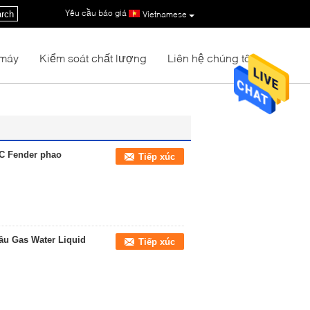
Yêu cầu báo giá
|
rch
Vietnamese
 máy
Kiểm soát chất lượng
Liên hệ chúng tôi
VC Fender phao
Tiếp xúc
ầu Gas Water Liquid
Tiếp xúc