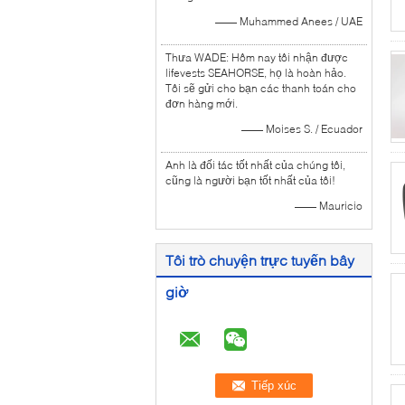
—— Muhammed Anees / UAE
Thưa WADE: Hôm nay tôi nhận được
lifevests SEAHORSE, họ là hoàn hảo.
Tôi sẽ gửi cho bạn các thanh toán cho
đơn hàng mới.
—— Moises S. / Ecuador
Anh là đối tác tốt nhất của chúng tôi,
cũng là người bạn tốt nhất của tôi!
—— Mauricio
Tôi trò chuyện trực tuyến bây
giờ