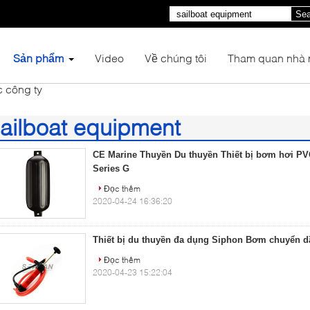
Sea
Sản phẩm
Video
Về chúng tôi
Tham quan nhà
c công ty
ailboat equipment
1)
CE Marine Thuyền Du thuyền Thiết bị bơm hơi P
Series G
Đọc thêm
2020-04-24 16:36:20
Thiết bị du thuyền đa dụng Siphon Bơm chuyển d
Đọc thêm
2020-04-23 15:22:04