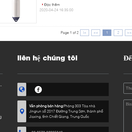
Đọc thêm
2020-04-24 16:35:00
Page 1 of 2
|<
<<
1
2
>>
liên hệ chúng tôi
Để
-
Văn phòng bán hàng:
Phòng 303 Tòa nhà
Jingrun số 2017 Đường Trung Sơn, thành phố
g
Jiaxing, tỉnh Chiết Giang, Trung Quốc