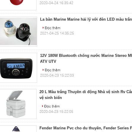
2020-04-24 16:35:42
La bàn Marine Marine hải lý với đèn LED màu trắn
Đọc thêm
2021-04-25 14:35:25
12V 180W Bluetooth chống nước Marine Stereo 
ATV UTV
Đọc thêm
2020-04-23 15:22:03
20 L Màu trắng Thuyền di động Nhà vệ sinh Rv Cắm
vệ sinh biển
Đọc thêm
2020-04-23 15:22:05
Fender Marine Pvc cho du thuyền, Fender Series 