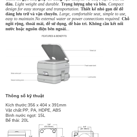
đâu.
Light weight and durable.
Trọng lượng nhẹ và bền.
Compact
design for easy storage and transportation.
Thiết kế nhỏ gọn để dễ
dàng lưu trữ và vận chuyển.
Large, comfortable seat, simple to use,
easy to maintain.No external water or power connections required.
Chỗ
ngồi rộng, thoải mái, dễ sử dụng, dễ bảo trì. Không cần kết nối
..
nước hoặc nguồn điện bên ngoài.
Thông số kỹ thuật
Kích thước
356 x 404 x 391mm
:
Vật chất
PP, PA, HDPE, ABS
:
Bình nước ngọt: 15L
Bể thải: 20L