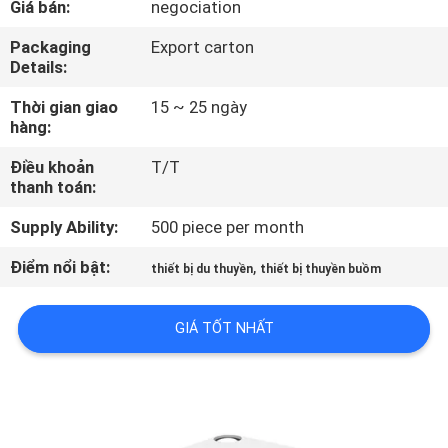
Giá bán:
negociation
TÔI
Packaging
Export carton
Details:
THAM
Thời gian giao
15 ~ 25 ngày
QUAN
hàng:
NHÀ
Điều khoản
T/T
MÁY
thanh toán:
Supply Ability:
500 piece per month
KIỂM
Điểm nổi bật:
,
thiết bị du thuyền
thiết bị thuyền buồm
SOÁT
CHẤT
GIÁ TỐT NHẤT
LƯỢNG
COMPANY