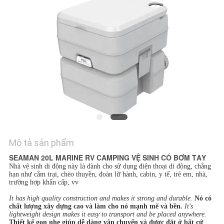
NEWS
SƠ
ĐỒ
TRANG
WEB
PRIVACY
POLICY
Mô tả sản phẩm
SEAMAN 20L MARINE RV CAMPING VỆ SINH CÓ BƠM TAY
Nhà vệ sinh di động này là
dành cho sử dụng điện thoại di động, chẳng
hạn như
cắm trại, chèo thuyền, đoàn lữ hành, cabin, y tế, trẻ em, nhà,
trường hợp khẩn cấp, vv
It has high quality construction and makes it strong and durable.
Nó có
chất lượng xây dựng cao và làm cho nó mạnh mẽ và bền.
It's
lightweight design makes it easy to transport and be placed anywhere.
Thiết kế gọn nhẹ giúp dễ dàng vận chuyển và được đặt ở bất cứ