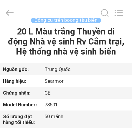
-
2026
Jiaxing
Seaman
Marine
Công cụ trên boong tàu biển
Co.,Ltd..
All
20 L Màu trắng Thuyền di
TRANG
Rights
Reserved.
động Nhà vệ sinh Rv Cắm trại,
CHỦ
Hệ thống nhà vệ sinh biển
CÁC
SẢN
Nguồn gốc:
Trung Quốc
PHẨM
Hàng hiệu:
Searmor
Chứng nhận:
CE
VIDEO
Model Number:
78591
VỀ
Số lượng đặt
50 mảnh
hàng tối thiểu:
CHÚNG