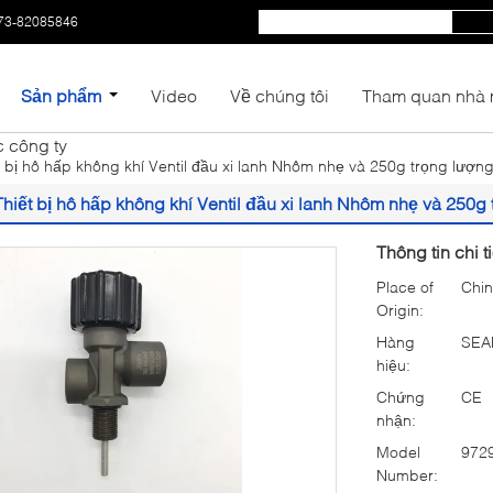
73-82085846
Sản phẩm
Video
Về chúng tôi
Tham quan nhà
c công ty
t bị hô hấp không khí Ventil đầu xi lanh Nhôm nhẹ và 250g trọng lượn
Thiết bị hô hấp không khí Ventil đầu xi lanh Nhôm nhẹ và 250g
Thông tin chi t
Place of
Chi
Origin:
Hàng
SEA
hiệu:
Chứng
CE
nhận:
Model
972
Number: