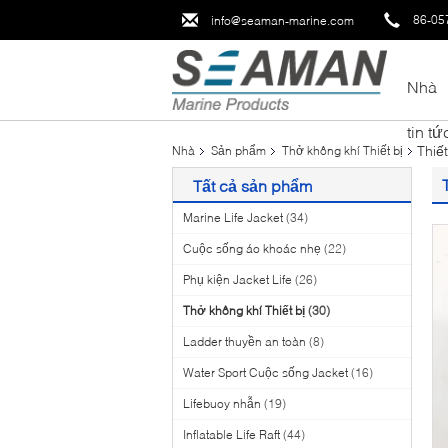
86-05
info@seaman-marine.com
Nhà
tin tứ
Thiế
Nhà
Sản phẩm
Thở không khí Thiết bị
Tất cả sản phẩm
Marine Life Jacket
(34)
Cuộc sống áo khoác nhẹ
(22)
Phụ kiện Jacket Life
(26)
Thở không khí Thiết bị
(30)
Ladder thuyền an toàn
(8)
Water Sport Cuộc sống Jacket
(16)
Lifebuoy nhẫn
(19)
Inflatable Life Raft
(44)