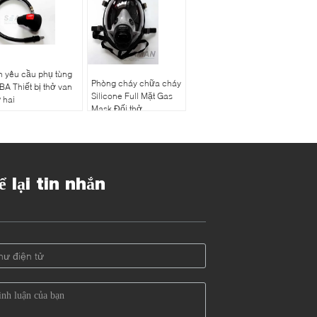
n yêu cầu phụ tùng
Phòng cháy chữa cháy
A Thiết bị thở van
Silicone Full Mặt Gas
 hai
Mask Đối thở
Apparatus SCBA Face
Mask
ể lại tin nhắn