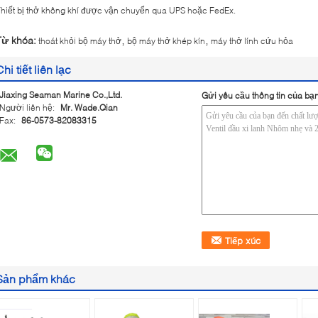
hiết bị thở không khí được vận chuyển qua UPS hoặc FedEx.
,
,
Từ khóa:
thoát khỏi bộ máy thở
bộ máy thở khép kín
máy thở lính cứu hỏa
Chi tiết liên lạc
Jiaxing Seaman Marine Co.,Ltd.
Gửi yêu cầu thông tin của bạn
Người liên hệ:
Mr. Wade.Qian
Fax:
86-0573-82083315
Sản phẩm khác