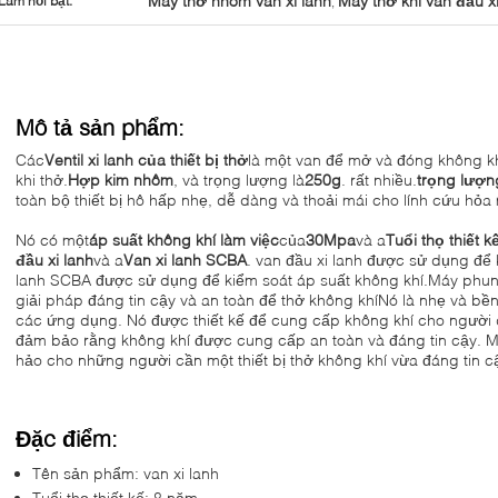
Máy thở nhôm van xi lanh
Máy thở khí van đầu xi
Làm nổi bật:
,
Mô tả sản phẩm:
Các
Ventil xi lanh của thiết bị thở
là một van để mở và đóng không kh
khi thở.
Hợp kim nhôm
, và trọng lượng là
250g
. rất nhiều.
trọng lượn
toàn bộ thiết bị hô hấp nhẹ, dễ dàng và thoải mái cho lính cứu hỏ
Nó có một
áp suất không khí làm việc
của
30Mpa
và a
Tuổi thọ thiết k
đầu xi lanh
và a
Van xi lanh SCBA
. van đầu xi lanh được sử dụng để 
lanh SCBA được sử dụng để kiểm soát áp suất không khí.Máy phun
giải pháp đáng tin cậy và an toàn để thở không khíNó là nhẹ và bền
các ứng dụng. Nó được thiết kế để cung cấp không khí cho người d
đảm bảo rằng không khí được cung cấp an toàn và đáng tin cậy. M
hảo cho những người cần một thiết bị thở không khí vừa đáng tin c
Đặc điểm:
Tên sản phẩm: van xi lanh
Tuổi thọ thiết kế: 8 năm