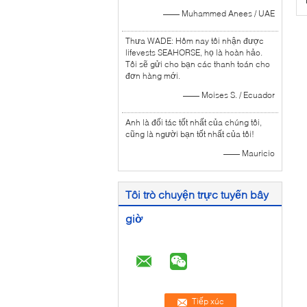
—— Muhammed Anees / UAE
Thưa WADE: Hôm nay tôi nhận được
lifevests SEAHORSE, họ là hoàn hảo.
Tôi sẽ gửi cho bạn các thanh toán cho
đơn hàng mới.
—— Moises S. / Ecuador
Anh là đối tác tốt nhất của chúng tôi,
cũng là người bạn tốt nhất của tôi!
—— Mauricio
Tôi trò chuyện trực tuyến bây
giờ