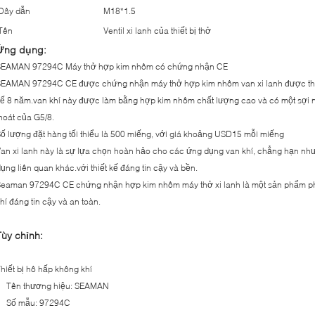
Dây dẫn
M18*1.5
Tên
Ventil xi lanh của thiết bị thở
Ứng dụng:
SEAMAN 97294C Máy thở hợp kim nhôm có chứng nhận CE
EAMAN 97294C CE được chứng nhận máy thở hợp kim nhôm van xi lanh được thiết k
ế 8 năm.van khí này được làm bằng hợp kim nhôm chất lượng cao và có một sợi n
hoát của G5/8.
ố lượng đặt hàng tối thiểu là 500 miếng, với giá khoảng USD15 mỗi miếng
an xi lanh này là sự lựa chọn hoàn hảo cho các ứng dụng van khí, chẳng hạn như 
ụng liên quan khác.với thiết kế đáng tin cậy và bền.
eaman 97294C CE chứng nhận hợp kim nhôm máy thở xi lanh là một sản phẩm phải
hí đáng tin cậy và an toàn.
Tùy chỉnh:
hiết bị hô hấp không khí
Tên thương hiệu: SEAMAN
Số mẫu: 97294C