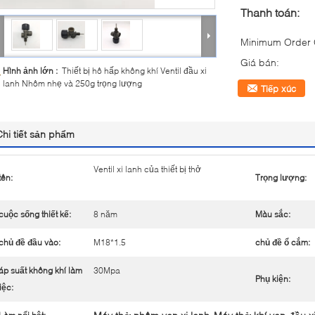
Thanh toán:
Minimum Order Q
Giá bán:
Hình ảnh lớn :
Thiết bị hô hấp không khí Ventil đầu xi
lanh Nhôm nhẹ và 250g trọng lượng
Tiếp xúc
Chi tiết sản phẩm
Ventil xi lanh của thiết bị thở
tên:
Trọng lượng:
cuộc sống thiết kế:
8 năm
Màu sắc:
chủ đề đầu vào:
M18*1.5
chủ đề ổ cắm:
áp suất không khí làm
30Mpa
Phụ kiện:
iệc: