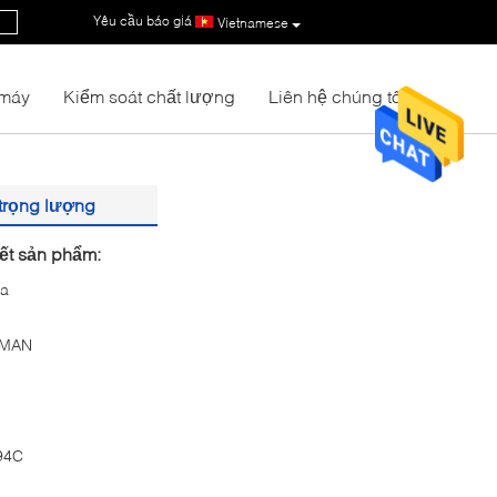
Yêu cầu báo giá
|
Vietnamese
 máy
Kiểm soát chất lượng
Liên hệ chúng tôi
g
 trọng lượng
iết sản phẩm:
na
MAN
94C