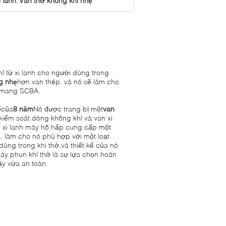
 lanh
Van thở không khí nhẹ
,
í từ xi lanh cho người dùng trong
g nhẹ
hơn van thép. và nó sẽ làm cho
a mang SCBA.
ế
của
8 năm
Nó được trang bị một
van
kiểm soát dòng không khí và van xi
 xi lanh máy hô hấp cung cấp một
, làm cho nó phù hợp với một loạt
ùng trong khi thở,và thiết kế của nó
áy phun khí thở là sự lựa chọn hoàn
ậy vừa an toàn.