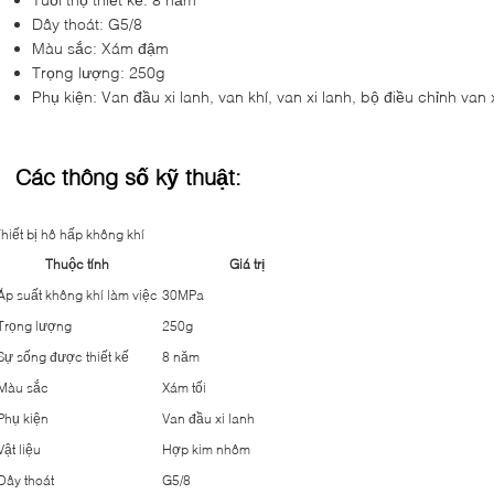
Dây thoát: G5/8
Màu sắc: Xám đậm
Trọng lượng: 250g
Phụ kiện: Van đầu xi lanh, van khí, van xi lanh, bộ điều chỉnh van 
Các thông số kỹ thuật:
hiết bị hô hấp không khí
Thuộc tính
Giá trị
Áp suất không khí làm việc
30MPa
Trọng lượng
250g
Sự sống được thiết kế
8 năm
Màu sắc
Xám tối
Phụ kiện
Van đầu xi lanh
Vật liệu
Hợp kim nhôm
Dây thoát
G5/8