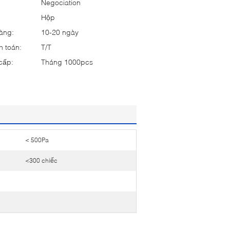
Negociation
:
Hộp
hàng:
10-20 ngày
h toán:
T/T
cấp:
Tháng 1000pcs
< 500Pa
<300 chiếc