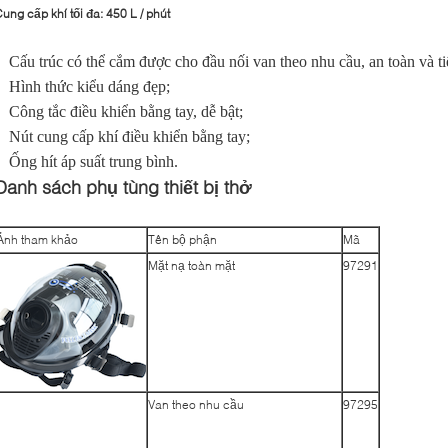
ung cấp khí tối đa: 450 L / phút
Cấu trúc có thể cắm được cho đầu nối van theo nhu cầu, an toàn và tiệ
Hình thức kiểu dáng đẹp;
Công tắc điều khiển bằng tay, dễ bật;
Nút cung cấp khí điều khiển bằng tay;
Ống hít áp suất trung bình.
Danh sách phụ tùng thiết bị thở
Ảnh tham khảo
Tên bộ phận
Mã
Mặt nạ toàn mặt
97291
Van theo nhu cầu
97295