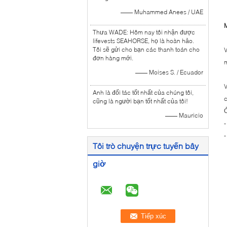
—— Muhammed Anees / UAE
M
Thưa WADE: Hôm nay tôi nhận được
lifevests SEAHORSE, họ là hoàn hảo.
Tôi sẽ gửi cho bạn các thanh toán cho
V
đơn hàng mới.
m
—— Moises S. / Ecuador
V
Anh là đối tác tốt nhất của chúng tôi,
c
cũng là người bạn tốt nhất của tôi!
Ở
—— Mauricio
-
-
Tôi trò chuyện trực tuyến bây
giờ