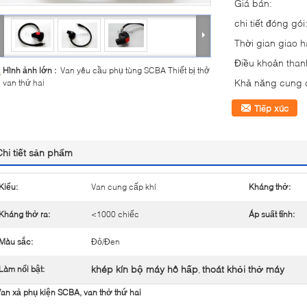
Giá bán:
chi tiết đóng gói
Thời gian giao 
Điều khoản than
Hình ảnh lớn :
Van yêu cầu phụ tùng SCBA Thiết bị thở
Khả năng cung 
van thứ hai
Tiếp xúc
Chi tiết sản phẩm
Kiểu:
Van cung cấp khí
Kháng thở:
Kháng thở ra:
<1000 chiếc
Áp suất tĩnh:
Màu sắc:
Đỏ/Đen
khép kín bộ máy hô hấp
thoát khỏi thở máy
Làm nổi bật:
,
an xả phụ kiện SCBA, van thở thứ hai