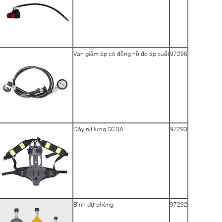
Van giảm áp có đồng hồ đo áp suất
97296
Dây nịt lưng SCBA
97293
Bình dự phòng
97292