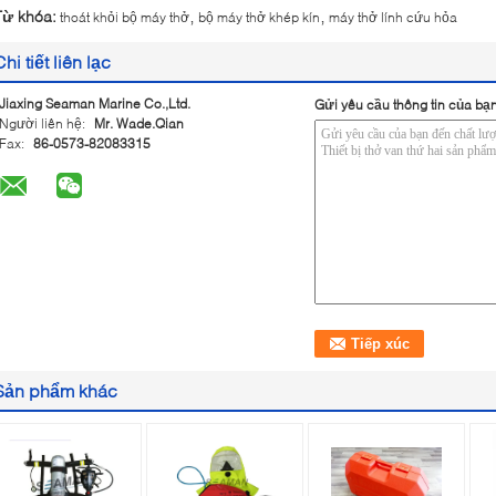
,
,
Từ khóa:
thoát khỏi bộ máy thở
bộ máy thở khép kín
máy thở lính cứu hỏa
Chi tiết liên lạc
Jiaxing Seaman Marine Co.,Ltd.
Gửi yêu cầu thông tin của bạn
Người liên hệ:
Mr. Wade.Qian
Fax:
86-0573-82083315
Sản phẩm khác