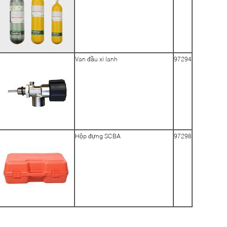
Van đầu xi lanh
97294
Hộp đựng SCBA
97298