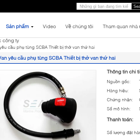
Sea
Sản phẩm
Video
Về chúng tôi
Tham quan nhà
c công ty
yêu cầu phụ tùng SCBA Thiết bị thở van thứ hai
Van yêu cầu phụ tùng SCBA Thiết bị thở van thứ hai
Thông tin chi t
Nguồn gốc:
Hàng hiệu:
Chứng nhận:
Số mô hình:
Thanh toán:
Số lượng đặt hàn