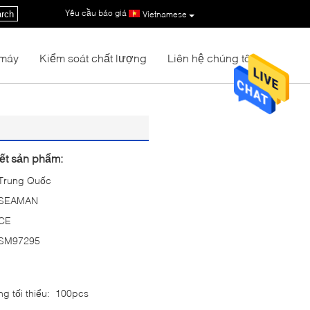
Yêu cầu báo giá
|
rch
Vietnamese
 máy
Kiểm soát chất lượng
Liên hệ chúng tôi
iết sản phẩm:
Trung Quốc
SEAMAN
CE
SM97295
g tối thiểu:
100pcs