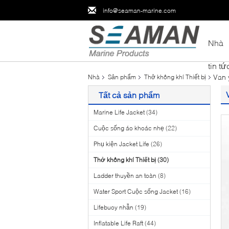
info@seaman-marine.com
Nhà
tin tứ
Van 
Nhà
Sản phẩm
Thở không khí Thiết bị
Tất cả sản phẩm
Marine Life Jacket
(34)
Cuộc sống áo khoác nhẹ
(22)
Phụ kiện Jacket Life
(26)
Thở không khí Thiết bị
(30)
Ladder thuyền an toàn
(8)
Water Sport Cuộc sống Jacket
(16)
Lifebuoy nhẫn
(19)
Inflatable Life Raft
(44)